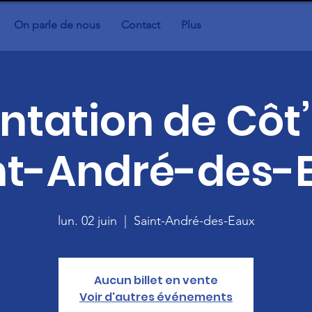
On parle de nous
Contact
Plus
ntation de Côt
nt-André-des-
lun. 02 juin
  |  
Saint-André-des-Eaux
Aucun billet en vente
Voir d'autres événements