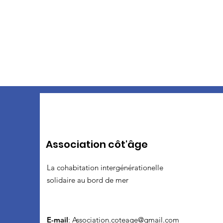
Association côt'âge
La cohabitation intergénérationelle
solidaire au bord de mer
E-mail
:
Association.coteage@gmail.com