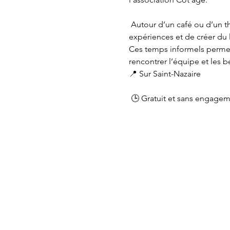
 Autour d’un café ou d’un thé, ces rencontres sont l’occasion d’échanger, de faire connaissance, de partager des 
expériences et de créer du l
Ces temps informels permett
rencontrer l’équipe et les b
📍 Sur Saint-Nazaire
 🕒 Gratuit et sans engage