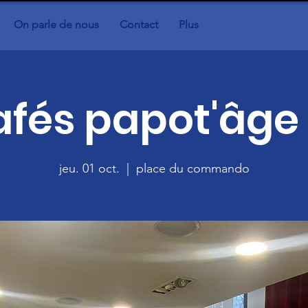
On parle de nous
Contact
Plus
fés papot'âge 
jeu. 01 oct.
  |  
place du commando