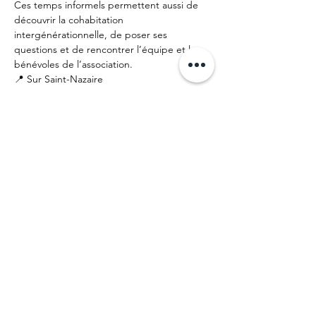
Ces temps informels permettent aussi de 
découvrir la cohabitation 
intergénérationnelle, de poser ses 
questions et de rencontrer l’équipe et les 
bénévoles de l’association.
📍 Sur Saint-Nazaire
 🕒 Gratuit et sans engagement
Mentions légales
Politique en matière de cookies
Politique de confidentialité
Conditions d'utilisation